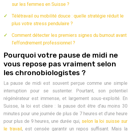
sur les femmes en Suisse ?
Télétravail ou mobilité douce : quelle stratégie réduit le
plus votre stress pendulaire ?
Comment détecter les premiers signes du burnout avant
l’effondrement professionnel ?
Pourquoi votre pause de midi ne
vous repose pas vraiment selon
les chronobiologistes ?
La pause de midi est souvent perçue comme une simple
interruption pour se sustenter. Pourtant, son potentiel
régénérateur est immense, et largement sous-exploité. En
Suisse, la loi est claire : la pause doit être d’au moins 30
minutes pour une journée de plus de 7 heures et d’une heure
pour plus de 9 heures, une durée qui,
selon la loi suisse sur
le travail
, est censée garantir un repos suffisant. Mais la