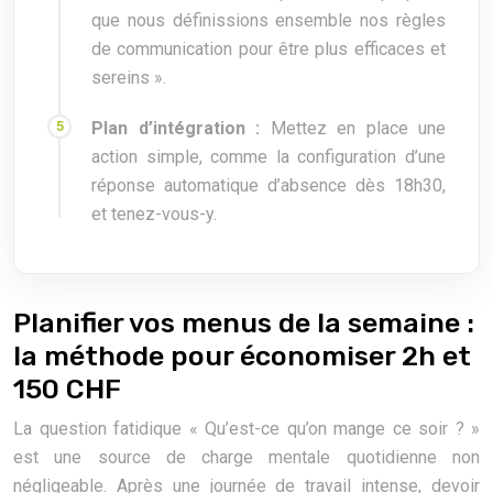
que nous définissions ensemble nos règles
de communication pour être plus efficaces et
sereins ».
Plan d’intégration :
Mettez en place une
action simple, comme la configuration d’une
réponse automatique d’absence dès 18h30,
et tenez-vous-y.
Planifier vos menus de la semaine :
la méthode pour économiser 2h et
150 CHF
La question fatidique « Qu’est-ce qu’on mange ce soir ? »
est une source de charge mentale quotidienne non
négligeable. Après une journée de travail intense, devoir