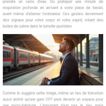
prendre un verre d’eau. Ou pratiquer une minute de
respiration profonde en arrivant à votre place de travail,
avant même d’allumer l’ordinateur. Ces gestes deviennent
des signaux pour votre corps et votre esprit, créant des
bulles de calme dans le tumulte quotidien.
Comme le suggère cette image, même un lieu de transition
aussi animé qu’une gare CFF peut devenir un espace pour
une micro-habitude. L’important n’est pas le lieu, mais