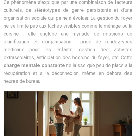
Ce phénomène s’explique par une combinaison de facteurs
culturels, de stéréotypes de genre persistants et d’une
organisation sociale qui peine à évoluer. La gestion du foyer
ne se limite pas aux tâches visibles comme le ménage ou la
cuisine ; elle englobe une myriade de missions de
planification et d’organisation : prise de rendez-vous
médicaux pour les enfants, gestion des activités
extrascolaires, anticipation des besoins du foyer, etc. Cette
charge mentale constante
ne laisse que peu de place à la
récupération et à la déconnexion, même en dehors des
heures de bureau.