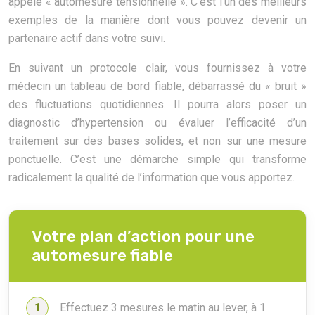
appelé « automesure tensionnelle ». C’est l’un des meilleurs
exemples de la manière dont vous pouvez devenir un
partenaire actif dans votre suivi.
En suivant un protocole clair, vous fournissez à votre
médecin un tableau de bord fiable, débarrassé du « bruit »
des fluctuations quotidiennes. Il pourra alors poser un
diagnostic d’hypertension ou évaluer l’efficacité d’un
traitement sur des bases solides, et non sur une mesure
ponctuelle. C’est une démarche simple qui transforme
radicalement la qualité de l’information que vous apportez.
Votre plan d’action pour une
automesure fiable
Effectuez 3 mesures le matin au lever, à 1