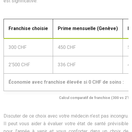
est significative.
Franchise choisie
Prime mensuelle (Genève)
P
300 CHF
450 CHF
5
2’500 CHF
336 CHF
4
Économie avec franchise élevée si 0 CHF de soins :
Calcul comparatif de franchise (300 vs 2’
Discuter de ce choix avec votre médecin n’est pas incongru.
Il peut vous aider à évaluer votre état de santé prévisible
pour l’année à venir et vous conforter dans un choix de