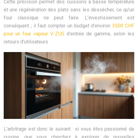
Cette précision permet des cuissons à basse température
et une régénération des plats sans les dessécher, ce qu’un
four classique ne peut faire. L’investissement est
conséquent ; il faut compter un budget d’environ
3500 CHF
pour un four vapeur V-ZUG
d’entrée de gamme, selon les
retours d’utilisateurs.
L’arbitrage est donc le suivant : si vous êtes passionné de
cuisine, que vous cherchez à explorer de nouvelles