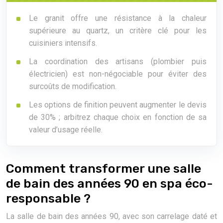
Le granit offre une résistance à la chaleur
supérieure au quartz, un critère clé pour les
cuisiniers intensifs.
La coordination des artisans (plombier puis
électricien) est non-négociable pour éviter des
surcoûts de modification.
Les options de finition peuvent augmenter le devis
de 30% ; arbitrez chaque choix en fonction de sa
valeur d’usage réelle.
Comment transformer une salle
de bain des années 90 en spa éco-
responsable ?
La salle de bain des années 90, avec son carrelage daté et