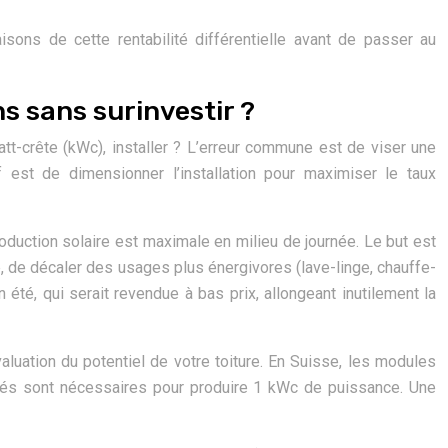
aisons de cette rentabilité différentielle avant de passer au
s sans surinvestir ?
att-crête (kWc), installer ? L’erreur commune est de viser une
 est de dimensionner l’installation pour maximiser le taux
production solaire est maximale en milieu de journée. Le but est
le, de décaler des usages plus énergivores (lave-linge, chauffe-
été, qui serait revendue à bas prix, allongeant inutilement la
évaluation du potentiel de votre toiture. En Suisse, les modules
osés sont nécessaires pour produire 1 kWc de puissance. Une