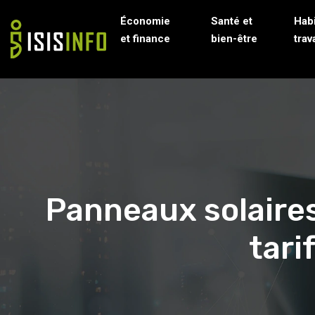
Économie
Santé et
Habi
et finance
bien-être
trav
Panneaux solaires
tari