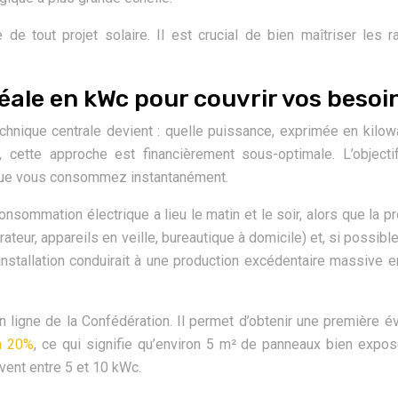
e tout projet solaire. Il est crucial de bien maîtriser les r
ale en kWc pour couvrir vos besoin
echnique centrale devient : quelle puissance, exprimée en kilow
 cette approche est financièrement sous-optimale. L’objectif
n que vous consommez instantanément.
consommation électrique a lieu le matin et le soir, alors que la 
rateur, appareils en veille, bureautique à domicile) et, si possib
nstallation conduirait à une production excédentaire massive en 
 en ligne de la Confédération. Il permet d’obtenir une première 
n 20%
, ce qui signifie qu’environ 5 m² de panneaux bien exp
vent entre 5 et 10 kWc.