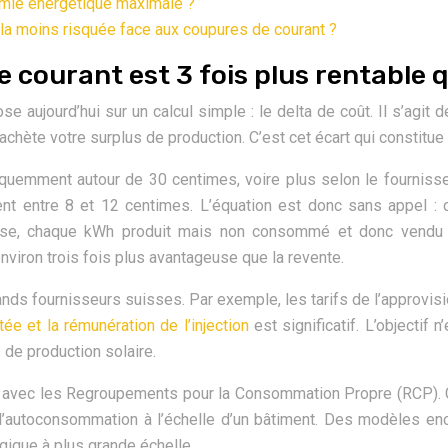
nomie énergétique maximale ?
 la moins risquée face aux coupures de courant ?
courant est 3 fois plus rentable q
 aujourd’hui sur un calcul simple : le delta de coût. Il s’agit d
hète votre surplus de production. C’est cet écart qui constitue le 
mment autour de 30 centimes, voire plus selon le fournisseur et 
ement entre 8 et 12 centimes. L’équation est donc sans app
verse, chaque kWh produit mais non consommé et donc vendu
nviron trois fois plus avantageuse que la revente.
grands fournisseurs suisses. Par exemple, les tarifs de l’approvi
tée et la rémunération de l’injection
est significatif. L’objectif
de production solaire.
in avec les Regroupements pour la Consommation Propre (RCP). 
ainsi l’autoconsommation à l’échelle d’un bâtiment. Des modèle
ique à plus grande échelle.