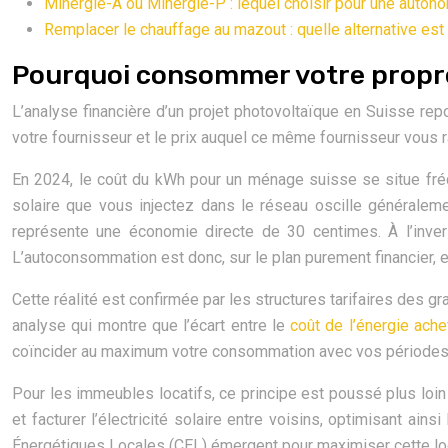
Minergie-A ou Minergie-P : lequel choisir pour une auto
Remplacer le chauffage au mazout : quelle alternative est
Pourquoi consommer votre propre 
L’analyse financière d’un projet photovoltaïque en Suisse repose
votre fournisseur et le prix auquel ce même fournisseur vous rac
En 2024, le coût du kWh pour un ménage suisse se situe fréque
solaire que vous injectez dans le réseau oscille général
représente une économie directe de 30 centimes. À l’in
L’autoconsommation est donc, sur le plan purement financier, e
Cette réalité est confirmée par les structures tarifaires des 
analyse qui montre que l’écart entre le
coût de l’énergie ache
coïncider au maximum votre consommation avec vos périodes 
Pour les immeubles locatifs, ce principe est poussé plus lo
et facturer l’électricité solaire entre voisins, optimisant 
Énergétiques Locales (CEL) émergent pour maximiser cette log