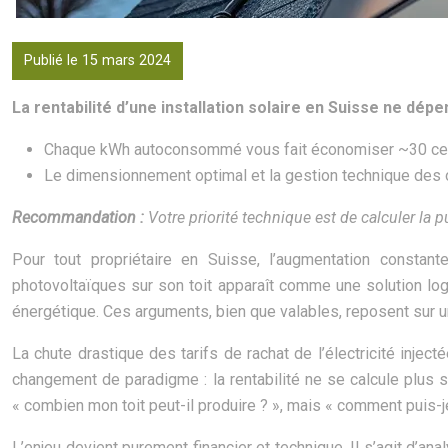
Publié le 15 mars 2024
La rentabilité d’une installation solaire en Suisse ne dép
Chaque kWh autoconsommé vous fait économiser ~30 cent
Le dimensionnement optimal et la gestion technique des o
Recommandation :
Votre priorité technique est de calculer la
Pour tout propriétaire en Suisse, l’augmentation constante
photovoltaïques sur son toit apparaît comme une solution log
énergétique. Ces arguments, bien que valables, reposent sur 
La chute drastique des tarifs de rachat de l’électricité injec
changement de paradigme : la rentabilité ne se calcule plus s
« combien mon toit peut-il produire ? », mais « comment puis
L’enjeu devient purement financier et technique. Il s’agit d’an