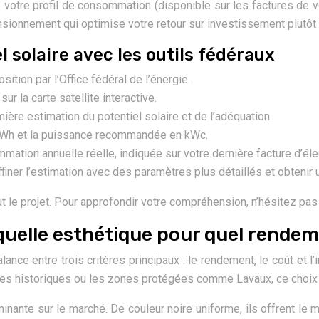
 votre profil de consommation (disponible sur les factures de v
mensionnement qui optimise votre retour sur investissement plut
l solaire avec les outils fédéraux
ion par l’Office fédéral de l’énergie.
r la carte satellite interactive.
ière estimation du potentiel solaire et de l’adéquation.
n kWh et la puissance recommandée en kWc.
ation annuelle réelle, indiquée sur votre dernière facture d’élec
ffiner l’estimation avec des paramètres plus détaillés et obtenir u
 le projet. Pour approfondir votre compréhension, n’hésitez pas 
: quelle esthétique pour quel rende
ce entre trois critères principaux : le rendement, le coût et l’i
s historiques ou les zones protégées comme Lavaux, ce choix es
nante sur le marché. De couleur noire uniforme, ils offrent le