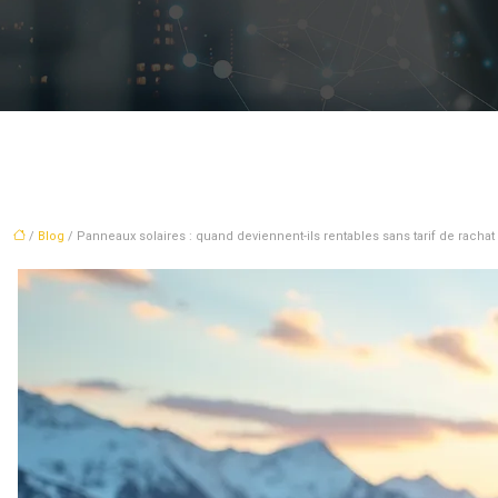
/
Blog
/ Panneaux solaires : quand deviennent-ils rentables sans tarif de rachat 