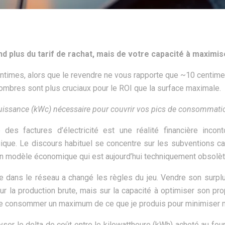
end plus du tarif de rachat, mais de votre capacité à maxim
imes, alors que le revendre ne vous rapporte que ~10 centime
mbres sont plus cruciaux pour le ROI que la surface maximale.
 puissance (kWc) nécessaire pour couvrir vos pics de consommati
 des factures d’électricité est une réalité financière incont
ique. Le discours habituel se concentre sur les subventions c
un modèle économique qui est aujourd’hui techniquement obsolèt
tée dans le réseau a changé les règles du jeu. Vendre son surplus
ur la production brute, mais sur la capacité à optimiser son pr
-je consommer un maximum de ce que je produis pour minimiser m
alyser le delta de coût entre le kilowattheure (kWh) acheté au f