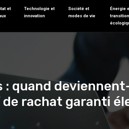
tat et
Technologie et
Société et
Énergie e
aux
innovation
modes de vie
transitio
écologiq
 : quand deviennent-
f de rachat garanti él