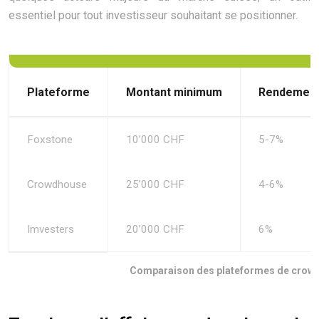
essentiel pour tout investisseur souhaitant se positionner.
Plateforme
Montant minimum
Rendement
Foxstone
10’000 CHF
5-7%
Crowdhouse
25’000 CHF
4-6%
Imvesters
20’000 CHF
6%
Comparaison des plateformes de crowd