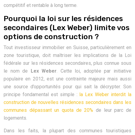
compétitif et rentable à long terme.
Pourquoi la loi sur les résidences
secondaires (Lex Weber) limite vos
options de construction ?
Tout investisseur immobilier en Suisse, particulièrement en
zone touristique, doit maîtriser les implications de la Loi
fédérale sur les résidences secondaires, plus connue sous
le nom de
Lex Weber
. Cette loi, adoptée par initiative
populaire en 2012, est une contrainte majeure mais aussi
une source d’opportunités pour qui sait la décrypter. Son
principe fondamental est simple :
la Lex Weber interdit la
construction de nouvelles résidences secondaires dans les
communes dépassant un quota de 20%
de leur parc de
logements.
Dans les faits, la plupart des communes touristiques