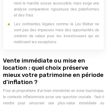
rend le marché suisse accessible, mais exige une
analyse comparative rigoureuse des plateformes
et des frais.
Les contraintes légales comme la Lex Weber ne
sont pas des impasses mais des opportunités de
création de valeur pour les investisseurs qui en
maîtrisent les exceptions.
Vente immédiate ou mise en
location : quel choix préserve
mieux votre patrimoine en période
d’inflation ?
Pour un propriétaire d’un bien immobilier en zone touristique,
le contexte inflationniste pose une question cruciale : faut-il
vendre pour sécuriser une plus-value immédiate ou