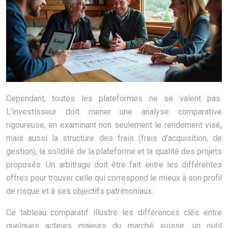
Cependant, toutes les plateformes ne se valent pas.
L’investisseur doit mener une analyse comparative
rigoureuse, en examinant non seulement le rendement visé,
mais aussi la structure des frais (frais d’acquisition, de
gestion), la solidité de la plateforme et la qualité des projets
proposés. Un arbitrage doit être fait entre les différentes
offres pour trouver celle qui correspond le mieux à son profil
de risque et à ses objectifs patrimoniaux.
Ce tableau comparatif illustre les différences clés entre
quelques acteurs majeurs du marché suisse, un outil