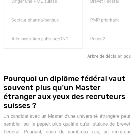
Diriger une PME suisse
Brevet Fédéral
Secteur pharma/banque
PMP prioritaire
Administration publique/ONG
Prince2
Arbre de décision pour c
Pourquoi un diplôme fédéral vaut
souvent plus qu’un Master
étranger aux yeux des recruteurs
suisses ?
Un candidat avec un Master d’une université étrangère peut
sembler, sur le papier, plus qualifié qu’un titulaire de Brevet
Fédéral. Pourtant, dans de nombreux cas, un recruteur