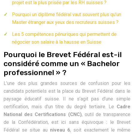
projet est la plus prisée par les RH suisses ?
Pourquoi un diplôme fédéral vaut souvent plus qu’un
Master étranger aux yeux des recruteurs suisses ?
Les 5 compétences pénuriques qui permettent de
négocier son salaire à la hausse en Suisse
Pourquoi le Brevet Fédéral est-il
considéré comme un « Bachelor
professionnel » ?
L’une des plus grandes sources de confusion pour les
candidats potentiels est la place du Brevet Fédéral dans le
paysage éducatif suisse. Il ne s’agit pas d’une simple
certification, mais d’un titre du degré tertiaire. Le
Cadre
National des Certifications (CNC)
, outil de transparence
de la Confédération, est ici sans équivoque : le Brevet
Fédéral se situe au
niveau 6
, soit exactement le même